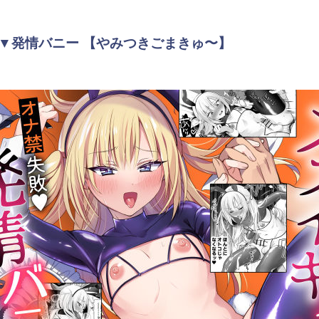
▼発情バニー 【やみつきごまきゅ〜】