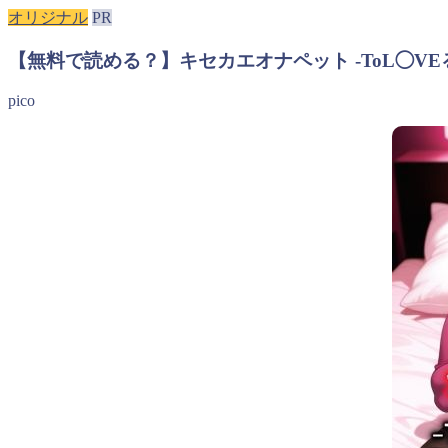
オリジナル
PR
【無料で読める？】キセカエオナペット -ToL◯VE
pico